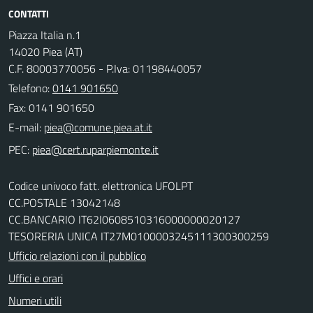
CONTATTI
Piazza Italia n.1
14020 Piea (AT)
C.F. 80003770056 - P.Iva: 01198440057
Telefono:
0141 901650
Fax: 0141 901650
E-mail:
PEC:
Codice univoco fatt. elettronica UFOLPT
CC.POSTALE 13042148
CC.BANCARIO IT62I0608510316000000020127
TESORERIA UNICA IT27M0100003245111300300259
Ufficio relazioni con il pubblico
Uffici e orari
Numeri utili