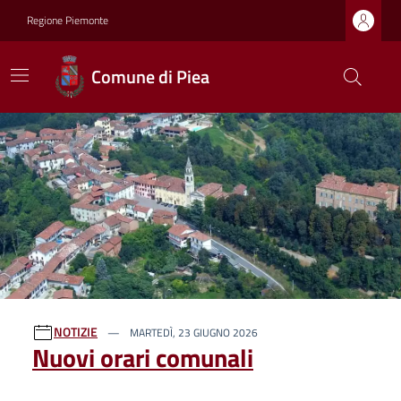
Regione Piemonte
Comune di Piea
Ultime notizie
NOTIZIE
MARTEDÌ, 23 GIUGNO 2026
Nuovi orari comunali