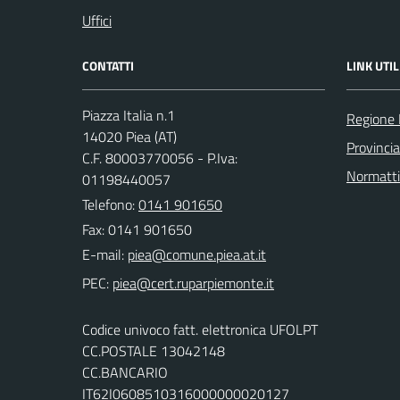
Uffici
CONTATTI
LINK UTIL
Piazza Italia n.1
Regione
14020 Piea (AT)
Provincia
C.F. 80003770056 - P.Iva:
Normatt
01198440057
Telefono:
0141 901650
Fax: 0141 901650
E-mail:
PEC:
Codice univoco fatt. elettronica UFOLPT
CC.POSTALE 13042148
CC.BANCARIO
IT62I0608510316000000020127