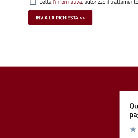
Letta
l'informativa
, autorizzo il trattamento
Qu
pa
Valut
Valu