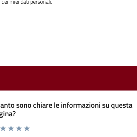
 dei miei dati personali.
anto sono chiare le informazioni su questa
gina?
a da 1 a 5 stelle la pagina
ta 1 stelle su 5
Valuta 2 stelle su 5
Valuta 3 stelle su 5
Valuta 4 stelle su 5
Valuta 5 stelle su 5