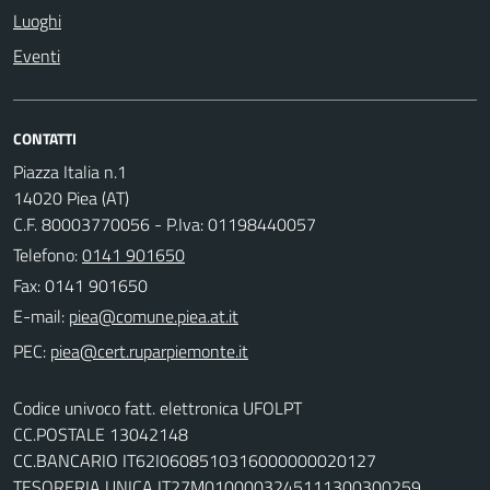
Luoghi
Eventi
CONTATTI
Piazza Italia n.1
14020 Piea (AT)
C.F. 80003770056 - P.Iva: 01198440057
Telefono:
0141 901650
Fax: 0141 901650
E-mail:
PEC:
Codice univoco fatt. elettronica UFOLPT
CC.POSTALE 13042148
CC.BANCARIO IT62I0608510316000000020127
TESORERIA UNICA IT27M0100003245111300300259