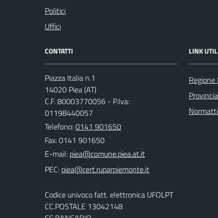
Politici
Uffici
CONTATTI
LINK UTIL
Piazza Italia n.1
Regione
14020 Piea (AT)
Provincia
C.F. 80003770056 - P.Iva:
Normatt
01198440057
Telefono:
0141 901650
Fax: 0141 901650
E-mail:
PEC:
Codice univoco fatt. elettronica UFOLPT
CC.POSTALE 13042148