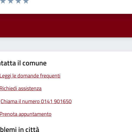
ta 1 stelle su 5
Valuta 2 stelle su 5
Valuta 3 stelle su 5
Valuta 4 stelle su 5
Valuta 5 stelle su 5
tatta il comune
Leggi le domande frequenti
Richiedi assistenza
Chiama il numero 0141 901650
Prenota appuntamento
blemi in città